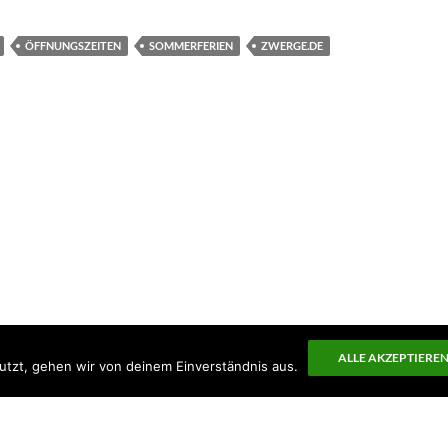
ÖFFNUNGSZEITEN
SOMMERFERIEN
ZWERGE.DE
ALLE AKZEPTIERE
utzt, gehen wir von deinem Einverständnis aus.