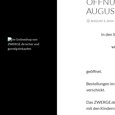
ÖFFNU
Montag – Freitag:
AUGUS
9:00-18:00 Uhr
Samstag:
AUGUST 3, 2014
10:00-14:00 Uhr
In den 
v
geöffnet.
Bestellungen im
verschickt.
Das ZWERGE.de-T
mit den Kindern