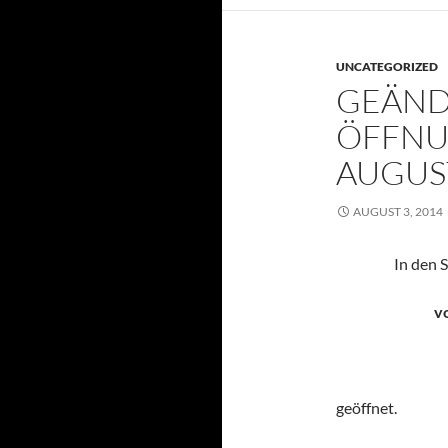
UNCATEGORIZED
GEÄND
ÖFFNU
AUGUS
AUGUST 3, 2014
In den 
v
geöffnet.