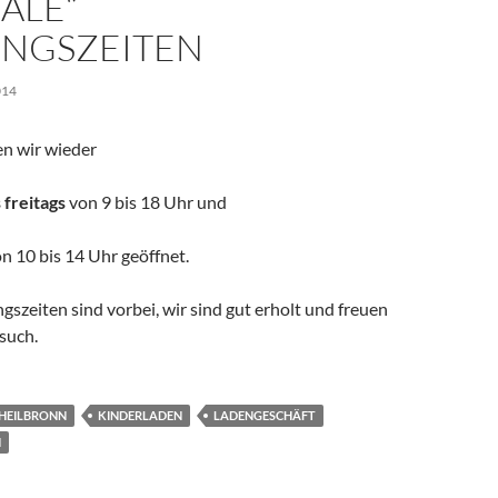
ALE“
NGSZEITEN
014
n wir wieder
 freitags
von 9 bis 18 Uhr und
n 10 bis 14 Uhr geöffnet.
gszeiten sind vorbei, wir sind gut erholt und freuen
such.
HEILBRONN
KINDERLADEN
LADENGESCHÄFT
N