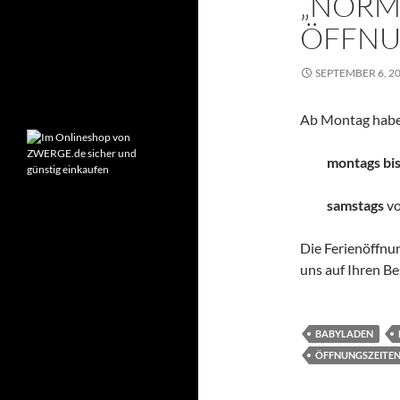
„NORM
Montag – Freitag:
ÖFFNU
9:00-18:00 Uhr
Samstag:
SEPTEMBER 6, 2
10:00-14:00 Uhr
Ab Montag habe
montags bis
samstags
vo
Die Ferienöffnun
uns auf Ihren Be
BABYLADEN
ÖFFNUNGSZEITE