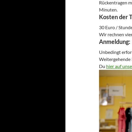
Rückentragen mit
Minuten.
Kosten der 
30 Euro / Stunde
Wir rechnen vier
Anmeldung
:
Unbedingt erfor
Weitergehende I
Du
hier auf uns