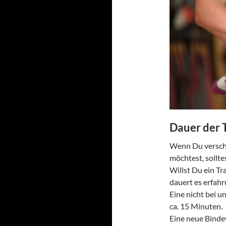
Dauer der 
Wenn Du versch
möchtest, sollte
Willst Du ein T
dauert es erfahr
Eine nicht bei u
ca. 15 Minuten.
Eine neue Binde