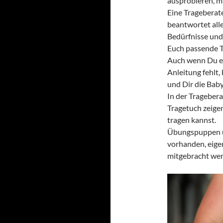
ausprobieren, m
Eine Trageberate
beantwortet alle
Bedürfnisse und
Euch passende T
Auch wenn Du ei
Anleitung fehlt,
und Dir die Baby
In der Trageber
Tragetuch zeige
tragen kannst.
Übungspuppen un
vorhanden, eige
mitgebracht we