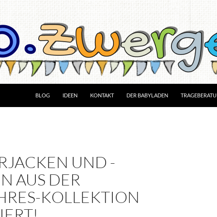
BLOG
IDEEN
KONTAKT
DER BABYLADEN
TRAGEBERAT
RJACKEN UND -
N AUS DER
HRES-KOLLEKTION
IERT!