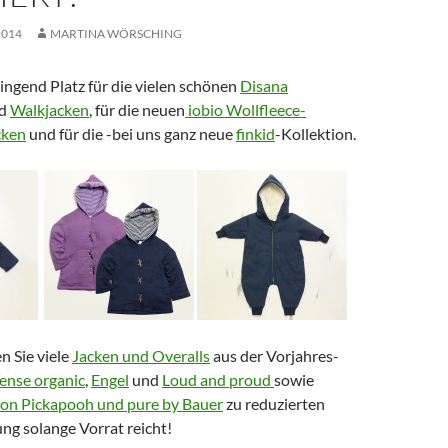
2014
MARTINA WÖRSCHING
ingend Platz für die vielen schönen
Disana
d
Walkjacken
, für die neuen
iobio Wollfleece-
cken
und für die -bei uns ganz neue
finkid
-Kollektion.
 Sie viele
Jacken und Overalls
aus der Vorjahres-
ense organic
,
Engel
und
Loud and proud
sowie
on Pickapooh und pure by Bauer
zu reduzierten
ung solange Vorrat reicht!