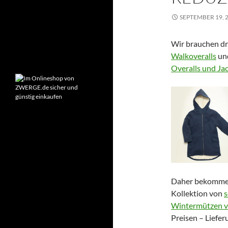
Montag – Freitag:
9:00-18:00 Uhr
SEPTEMBER 19, 
Samstag:
Wir brauchen dr
10:00-14:00 Uhr
Walkoveralls
un
Overalls und Ja
Daher bekommen
Kollektion von
s
Wintermützen v
Preisen – Liefer