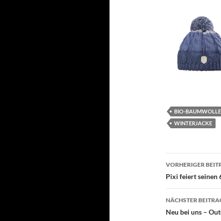
BIO-BAUMWOLLE
WINTERJACKE
Beitragsn
VORHERIGER BEIT
Pixi feiert seinen
NÄCHSTER BEITRA
Neu bei uns – Ou