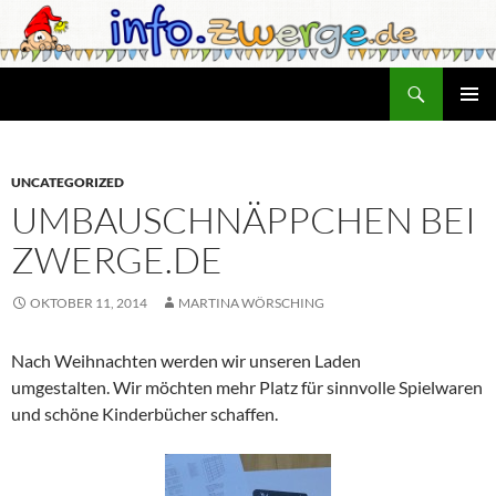
Zum
Inhalt
springen
Suchen
info.zwerge.de
PRIMÄR
MENÜ
UNCATEGORIZED
UMBAUSCHNÄPPCHEN BEI
ZWERGE.DE
OKTOBER 11, 2014
MARTINA WÖRSCHING
Nach Weihnachten werden wir unseren Laden
umgestalten. Wir möchten mehr Platz für sinnvolle Spielwaren
und schöne Kinderbücher schaffen.