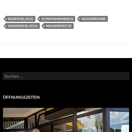
BADESPIELZEUG
SCHWIMMWINDELN
WASSERBOMBE
WASSERSPIELZEUG
WASSERSPRITZE
Suchen
nach:
ÖFFNUNGSZEITEN