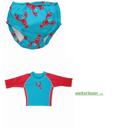
Es wird heiß: Schwimmwin
weiterlesen
→