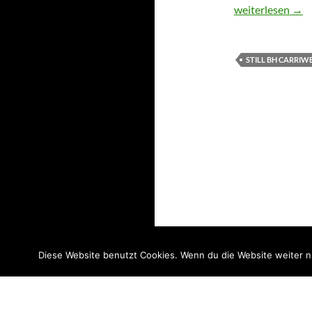
Unser neuer Stil
weiterlesen
→
STILL BH CARRIW
Diese Website benutzt Cookies. Wenn du die Website weiter n