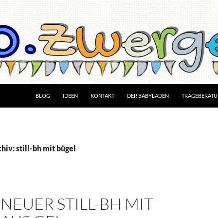
BLOG
IDEEN
KONTAKT
DER BABYLADEN
TRAGEBERAT
iv: still-bh mit bügel
NEUER STILL-BH MIT