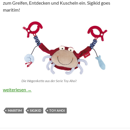
zum Greifen, Entdecken und Kuscheln ein. Sigikid goes
maritim!
Die Wagenkette aus der Serie Toy Ahoi!
Sigikid im maritinem Look: Toy Ahoi!
weiterlesen
→
MARITIM
SIGIKID
TOY AHOI