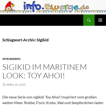
Zum
Inhalt
springen
Suchen
info.zwerge.de
PRIMÄR
MENÜ
Schlagwort-Archiv: SIgikid
SPIELWAREN
SIGIKID IM MARITINEM
LOOK: TOY AHOI!
APRIL 10, 2015
Die neue Serie von sigikid: Toy Ahoi! Inspiriert vom großen
weiten Meer. Robbe, Fisch, Krebs, Wal und Seepferdchen laden