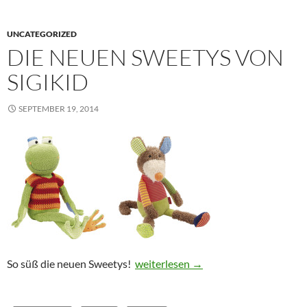
UNCATEGORIZED
DIE NEUEN SWEETYS VON
SIGIKID
SEPTEMBER 19, 2014
Die neuen Sweetys von sigikid
So süß die neuen Sweetys!
weiterlesen
→