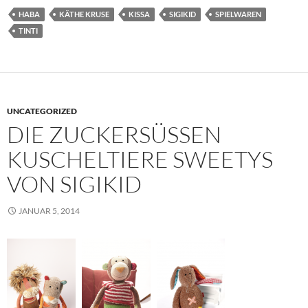
HABA
KÄTHE KRUSE
KISSA
SIGIKID
SPIELWAREN
TINTI
UNCATEGORIZED
DIE ZUCKERSÜSSEN K
USCHELTIERE SWEETYS V
ON SIGIKID
JANUAR 5, 2014