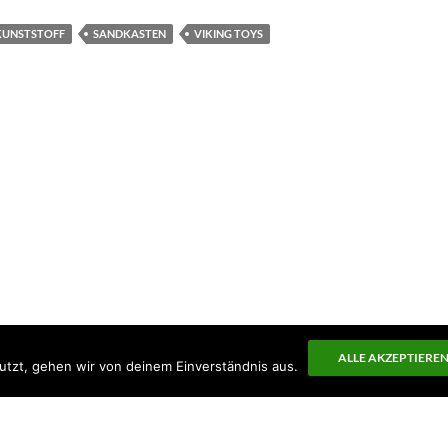
KUNSTSTOFF
SANDKASTEN
VIKING TOYS
ALLE AKZEPTIERE
utzt, gehen wir von deinem Einverständnis aus.