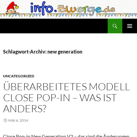
Zum
Inhalt
springen
Suchen
info.zwerge.de
PRIMÄR
MENÜ
Schlagwort-Archiv: new generation
UNCATEGORIZED
ÜBERARBEITETES MODELL
CLOSE POP-IN – WAS IST
ANDERS?
MAI 6, 2014
Close Pop-in New Generation V2 – das sind die Änderungen