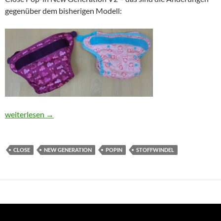
gegenüber dem bisherigen Modell:
Überarbeitetes Modell Close Pop-in – was ist anders?
weiterlesen
→
CLOSE
NEW GENERATION
POPIN
STOFFWINDEL