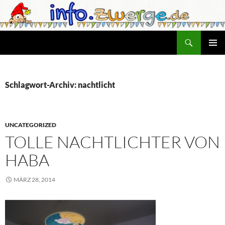
Zum
Inhalt
springen
Suchen
info.zwerge.de
PRIMÄR
MENÜ
Schlagwort-Archiv: nachtlicht
UNCATEGORIZED
TOLLE NACHTLICHTER VON
HABA
MÄRZ 28, 2014