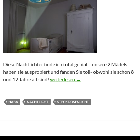
Diese Nachtlichter finde ich total genial – unsere 2 Mädels
haben sie ausprobiert und fanden Sie toll- obwohl sie schon 8
Tolle Nachtlichter von HABA
und 12 Jahre alt sind!
weiterlesen
→
HABA
NACHTLICHT
STECKDOSENLICHT