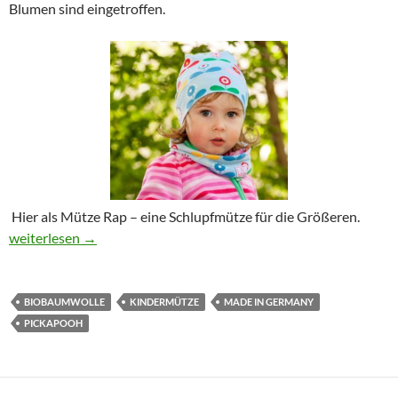
Blumen sind eingetroffen.
Hier als Mütze Rap – eine Schlupfmütze für die Größeren.
Neue Mützen von pickapooh
weiterlesen
→
BIOBAUMWOLLE
KINDERMÜTZE
MADE IN GERMANY
PICKAPOOH