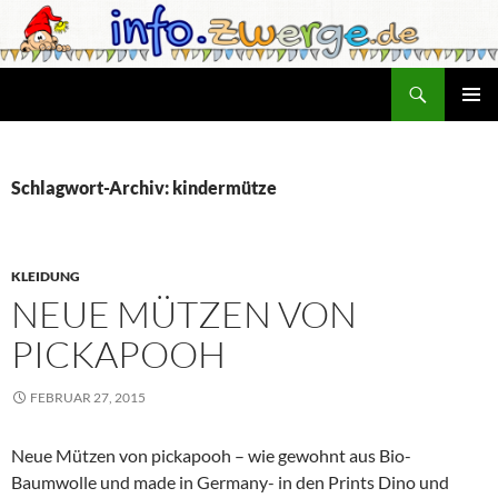
Zum
Inhalt
springen
Suchen
info.zwerge.de
PRIMÄR
MENÜ
Schlagwort-Archiv: kindermütze
KLEIDUNG
NEUE MÜTZEN VON
PICKAPOOH
FEBRUAR 27, 2015
Neue Mützen von pickapooh – wie gewohnt aus Bio-
Baumwolle und made in Germany- in den Prints Dino und