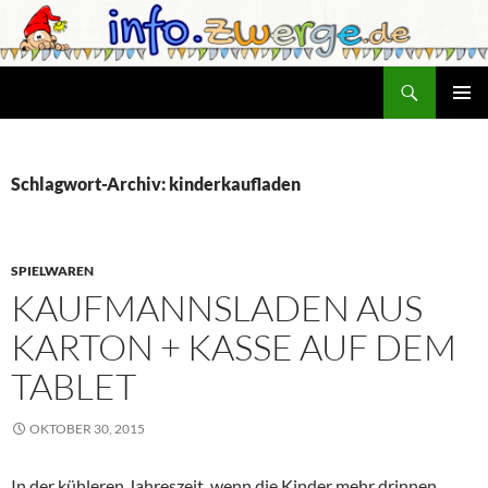
Zum
Inhalt
springen
Suchen
info.zwerge.de
PRIMÄR
MENÜ
Schlagwort-Archiv: kinderkaufladen
SPIELWAREN
KAUFMANNSLADEN AUS
KARTON + KASSE AUF DEM
TABLET
OKTOBER 30, 2015
In der kühleren Jahreszeit, wenn die Kinder mehr drinnen