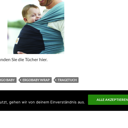
nden Sie die Tücher hier.
RGO BABY
ERGOBABY WRAP
TRAGETUCH
ALLE AKZEPTIERE
utzt, gehen wir von deinem Einverständnis aus.