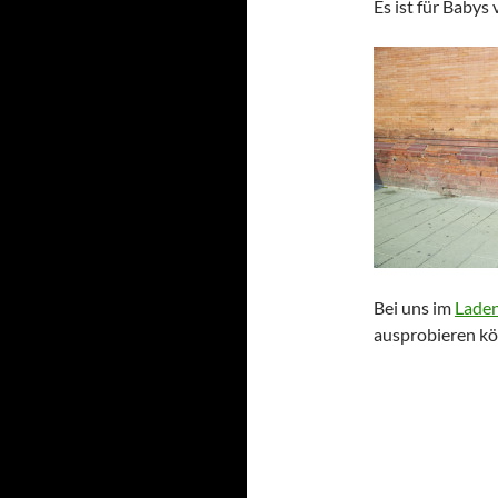
Es ist für Babys 
Bei uns im
Lade
ausprobieren kö