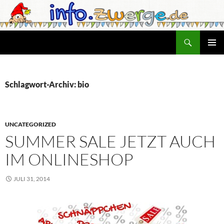
Zum
Inhalt
springen
Suchen
info.zwerge.de
PRIMÄR
MENÜ
Schlagwort-Archiv: bio
UNCATEGORIZED
SUMMER SALE JETZT AUCH
IM ONLINESHOP
JULI 31, 2014