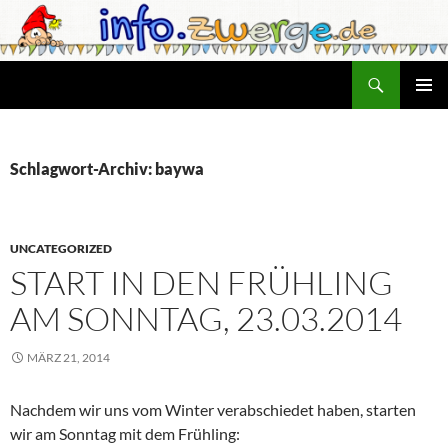
Zum
Inhalt
springen
Suchen
info.zwerge.de
PRIMÄR
MENÜ
Schlagwort-Archiv: baywa
UNCATEGORIZED
START IN DEN FRÜHLING
AM SONNTAG, 23.03.2014
MÄRZ 21, 2014
Nachdem wir uns vom Winter verabschiedet haben, starten
wir am Sonntag mit dem Frühling: