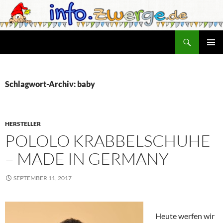
Zum
Inhalt
springen
Suchen
info.zwerge.de
PRIMÄR
MENÜ
Schlagwort-Archiv: baby
HERSTELLER
POLOLO KRABBELSCHUHE
– MADE IN GERMANY
SEPTEMBER 11, 2017
Heute werfen wir