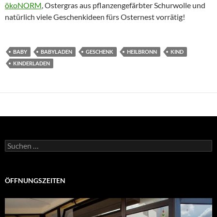
ökoNORM
, Ostergras aus pflanzengefärbter Schurwolle und
natürlich viele Geschenkideen fürs Osternest vorrätig!
BABY
BABYLADEN
GESCHENK
HEILBRONN
KIND
KINDERLADEN
Suchen
nach:
ÖFFNUNGSZEITEN