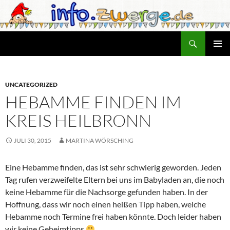
Zum
Inhalt
springen
Suchen
info.zwerge.de
PRIMÄR
MENÜ
UNCATEGORIZED
HEBAMME FINDEN IM
KREIS HEILBRONN
JULI 30, 2015
MARTINA WÖRSCHING
Eine Hebamme finden, das ist sehr schwierig geworden. Jeden
Tag rufen verzweifelte Eltern bei uns im Babyladen an, die noch
keine Hebamme für die Nachsorge gefunden haben. In der
Hoffnung, dass wir noch einen heißen Tipp haben, welche
Hebamme noch Termine frei haben könnte. Doch leider haben
wir keine Geheimtipps