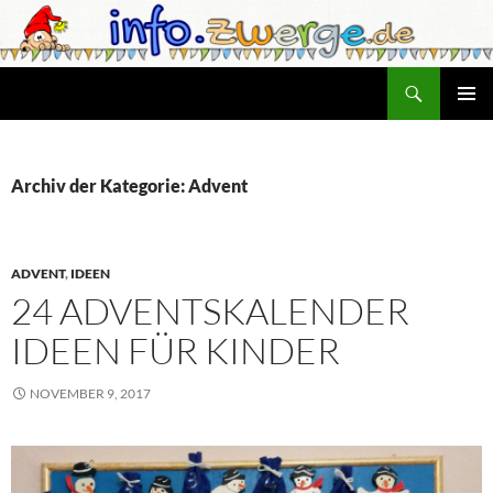
Zum
Inhalt
springen
Suchen
info.zwerge.de
PRIMÄR
MENÜ
Archiv der Kategorie: Advent
ADVENT
,
IDEEN
24 ADVENTSKALENDER
IDEEN FÜR KINDER
NOVEMBER 9, 2017