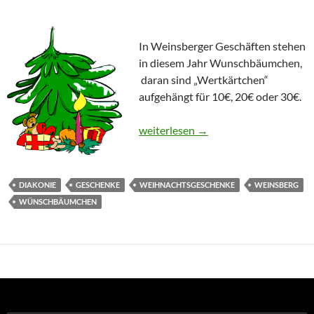
In Weinsberger Geschäften stehen
in diesem Jahr Wunschbäumchen,
daran sind „Wertkärtchen“
aufgehängt für 10€, 20€ oder 30€.
Wunschbäumchen – Freude schenken
weiterlesen
→
DIAKONIE
GESCHENKE
WEIHNACHTSGESCHENKE
WEINSBERG
WÜNSCHBÄUMCHEN