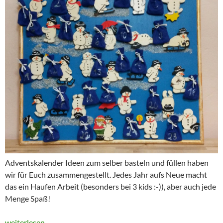
Adventskalender Ideen zum selber basteln und füllen haben
wir für Euch zusammengestellt. Jedes Jahr aufs Neue macht
das ein Haufen Arbeit (besonders bei 3 kids :-)), aber auch jede
Menge Spaß!
24 Adventskalender Ideen für Kinder
weiterlesen
→