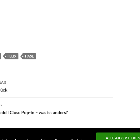
FELIX
HASE
avigation
RAG
lück
G
dell Close Pop-in – was ist anders?
ALLE AKZEPTIERE