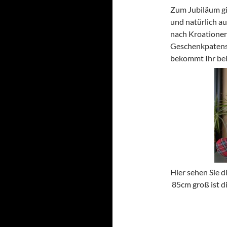
Zum Jubiläum gib
und natürlich au
nach Kroationen
Geschenkpatensc
bekommt Ihr be
Hier sehen Sie d
85cm groß ist di