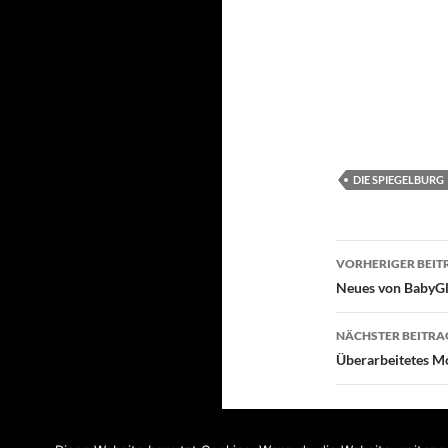
DIE SPIEGELBURG
Beitragsn
VORHERIGER BEIT
Neues von BabyG
NÄCHSTER BEITRA
Überarbeitetes Mo