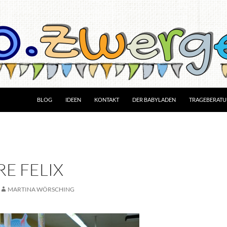
BLOG
IDEEN
KONTAKT
DER BABYLADEN
TRAGEBERAT
RE FELIX
MARTINA WÖRSCHING