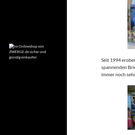
Montag – Freitag:
9:00-18:00 Uhr
Samstag:
10:00-14:00 Uhr
Seit 1994 erober
spannenden Brief
immer noch sehr 